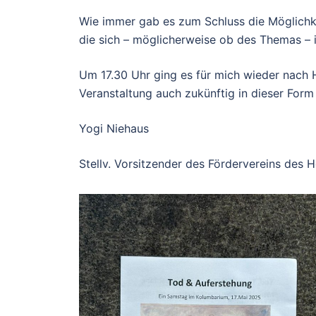
Wie immer gab es zum
Schlu
ss die
Mög
lich
di
e sich
–
mö
glicherweise
ob des Themas
–
Um 1
7.30 Uh
r ging es für mich wi
eder nach 
Veranstaltung auch zukünftig in die
ser Form
Yogi Niehaus
S
tellv.
Vorsitzender des Fördervereins
des
H