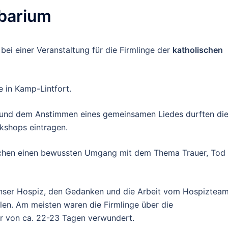
barium
t
bei einer Veransta
ltung für die Firmlinge der
katholischen
 in Kamp-Lintfort.
und d
em
A
nsti
mmen ei
nes gemeinsamen Liedes durften di
rkshops eintrage
n.
ichen einen bewussten
Umgang mit dem Thema Trauer, Tod
ser Hospiz, den Gedanken und die Ar
beit vo
m Hospiztea
llen.
Am mei
st
e
n
waren die Firmlinge über die
r
von ca. 22-23 Tagen verwundert.