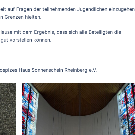
keit auf Frag
en der teilnehmenden
J
ugendlichen einzugehen
in
G
renzen hielten.
Hause mit dem Ergebn
is, dass sich alle Beteiligten die
 gut vorstellen können.
o
spiz
es
Haus Sonnenschein Rh
einberg e.V.