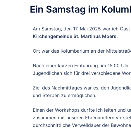
Ein Samstag im Kolum
Am Samstag
, den 17.
Mai 2025 war ich Gas
Kirchengemeinde St. M
a
rtinus
Moers.
Ort war das Kolumbarium an der Mittelstraße
Nach einer kurzen Einführung
um 15.00 Uhr
Jugendlichen sich f
ür drei verschiedene Wo
Ziel des Nachmittages
war es
, den Jugendl
und Sterben zu ermöglichen.
Einen der Workshops durfte ich leiten
und un
zusammen mit
un
s
eren Ehrenamtlern
vorste
durchs
chnittliche Verweildauer der Bew
ohne