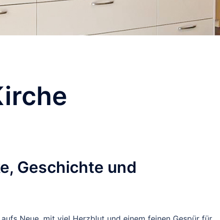
Kirche
ke, Geschichte und
aufs Neue, mit viel Herzblut und einem feinen Gespür für